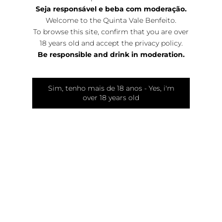
Seja responsável e beba com moderação.
Welcome to the Quinta Vale Benfeito.
To browse this site, confirm that you are over
18 years old and accept the
privacy policy
.
Be responsible and drink in moderation.
Wine
Sim, tenho mais de 18 anos - Yes, i'm
over 18 years old
Vineyard
Winemaking
Winemaker
Shop
News
Catalogs
Quinta do Vale, Rua General Humberto Delgado,