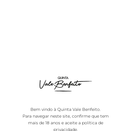
Discover our wines and immerse yourself in the authentic
flavors of Quinta Vale Benfeito.
product catalog 2025 (Portuguese - English)
product catalog 2025 (Portuguese - English)
product catalog 2025 (English - Mandarin)
product catalog 2025 (English - Mandarin)
Bem vindo à Quinta Vale Benfeito.
Para navegar neste site, confirme que tem
mais de 18 anos e aceite a
política de
privacidade
.