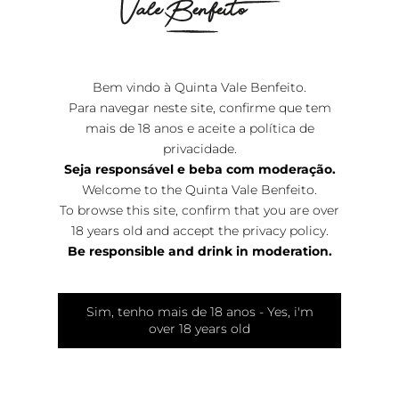
de enólogo, sendo o responsável pela produção dos
vinhos da quinta, com a missão de torna-los vinhos de
alta referência
Bem vindo à Quinta Vale Benfeito.
Para navegar neste site, confirme que tem
mais de 18 anos e aceite a
política de
privacidade
.
“No final os nossos vinhos
Seja responsável e beba com moderação.
Welcome to the Quinta Vale Benfeito.
irão estagiar em barris de
To browse this site, confirm that you are over
18 years old and accept the
privacy policy
.
carvalho a uma temperatura
Be responsible and drink in moderation.
perfeita para apurar o seu
Sim, tenho mais de 18 anos - Yes, i'm
paladar.”
over 18 years old