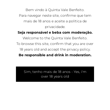
Bem vindo à Quinta Vale Benfeito.
Para navegar neste site, confirme que tem
mais de 18 anos e aceite a
política de
privacidade
.
Seja responsável e beba com moderação.
Welcome to the Quinta Vale Benfeito.
To browse this site, confirm that you are over
18 years old and accept the
privacy policy
.
Be responsible and drink in moderation.
Concours Mondial Bruxelles
O concurso Mundial de Bruxelas tem como principal
Sim, tenho mais de 18 anos - Yes, i'm
ambição oferecer aos consumidores uma garantia :
over 18 years old
distinguir vinhos de qualidade, verdadeiros prazeres de
consumo e de degustação provenientes dos 4 cantos do
mundo.
Ler Mais