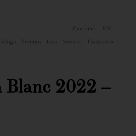
Carrinho
EN
nólogo
Prémios
Loja
Notícias
Contactos
n Blanc 2022 –