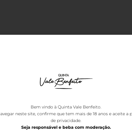
Bem vindo à Quinta Vale Benfeito.
 e prensagem pneumática. Defecação estática.
avegar neste site, confirme que tem mais de 18 anos e aceite a
p
de privacidade
.
Seja responsável e beba com moderação.