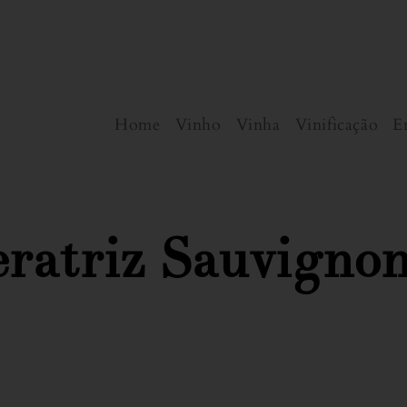
Home
Vinho
Vinha
Vinificação
E
eratriz Sauvigno