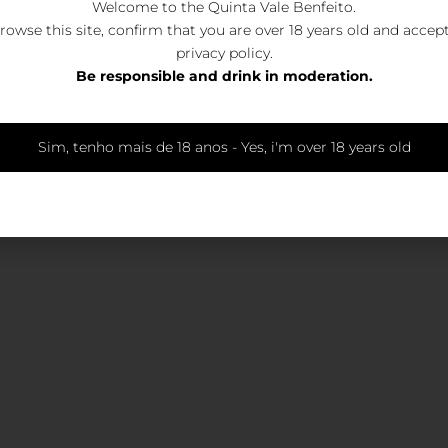
Welcome to the Quinta Vale Benfeito.
rowse this site, confirm that you are over 18 years old and accep
privacy policy
.
as de frutos tropicais. É um vinho frutado, elegan
Be responsible and drink in moderation.
Sim, tenho mais de 18 anos - Yes, i'm over 18 years old
ara acompanhar saladas, sushi, pratos de peixe e 