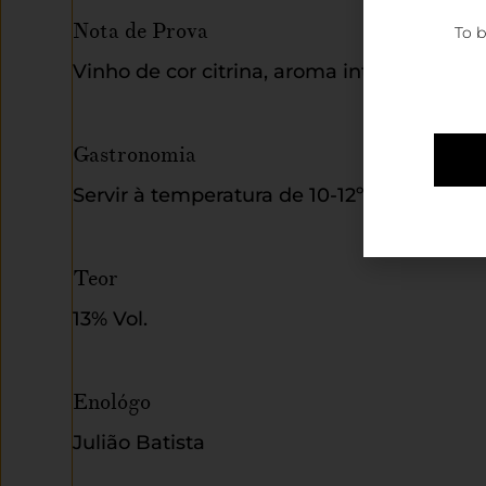
Nota de Prova
To b
Vinho de cor citrina, aroma intenso com not
Gastronomia
Servir à temperatura de 10-12ºC, óptimo p
Teor
13% Vol.
Enológo
Julião Batista